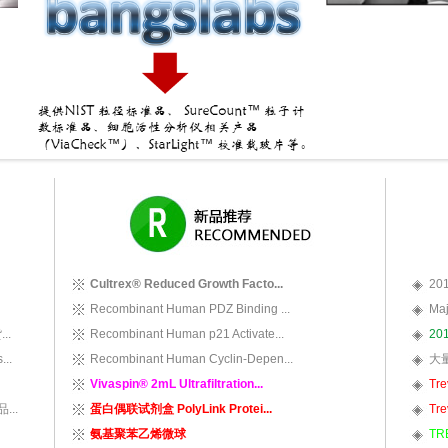
Cultrex® Reduced Growth Facto...
20
Recombinant Human PDZ Binding ...
Ma
..
Recombinant Human p21 Activate...
2
..
Recombinant Human Cyclin-Depen...
大量
Vivaspin® 2mL Ultrafiltration...
Tr
...
蛋白偶联试剂盒 PolyLink Protei...
Tr
氨基聚苯乙烯微球
TR