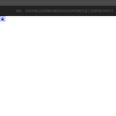
地址：
深圳市南山区西丽街道阳光社区松旺四路艺晶工业园F栋109/211